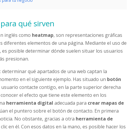
s para tu negocio
 para qué sirven
en inglés como
heatmap
, son representaciones gráficas
os diferentes elementos de una página. Mediante el uso de
 es posible determinar dónde suelen situar los usuarios
ás presionan.
a: determinar qué apartados de una web captan la
 momento en el siguiente ejemplo. Has situado un
botón
l usuario contacte contigo, en la parte superior derecha
 conocer el efecto que tiene este elemento en los
una
herramienta digital
adecuada para
crear mapas de
úan el puntero sobre el botón de contacto. En primera
oticia. No obstante, gracias a otra
herramienta de
lic en él. Con esos datos en la mano, es posible hacer los