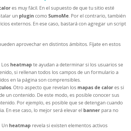
calor
es muy fácil. En el supuesto de que tu sitio esté
stalar un
plugin
como
SumoMe
. Por el contrario, también
icios externos. En ese caso, bastará con agregar un script
pueden aprovechar en distintos ámbitos. Fíjate en estos
. Los
heatmap
te ayudan a determinar si los usuarios se
enido, si rellenan todos los campos de un formulario a
uidos en la página son comprensibles.
ículos
. Otro aspecto que revelan los
mapas de calor
es si
l de un contenido. De este modo, es posible conocer sus
ontenido. Por ejemplo, es posible que se detengan cuando
a. En ese caso, lo mejor será elevar el
banner
para no
. Un
heatmap
revela si existen elementos activos