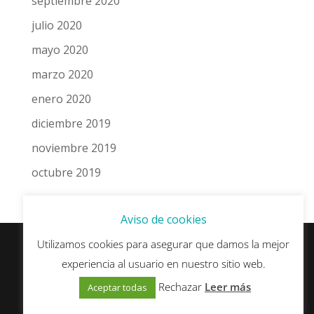
septiembre 2020
julio 2020
mayo 2020
marzo 2020
enero 2020
diciembre 2019
noviembre 2019
octubre 2019
Aviso de cookies
Utilizamos cookies para asegurar que damos la mejor
experiencia al usuario en nuestro sitio web.
© esSEO.es - Algunos derechos reservados ·
Política de Privacidad y Protección de Datos
·
Rechazar
Leer más
Aceptar todas
Política de Cookies