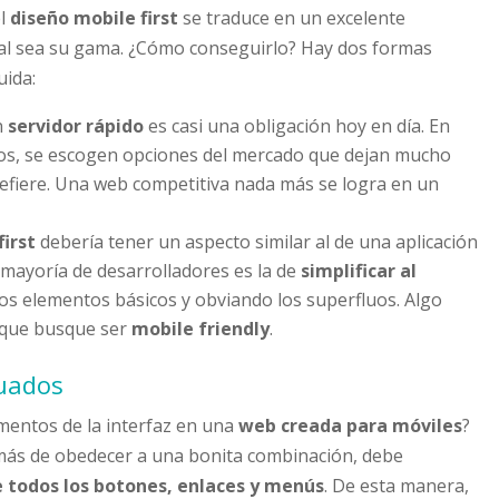
el
diseño
mobile first
se traduce en un excelente
ual sea su gama. ¿Cómo conseguirlo? Hay dos formas
uida:
n
servidor rápido
es casi una obligación hoy en día. En
os, se escogen opciones del mercado que dejan mucho
refiere. Una web competitiva nada más se logra en un
first
debería tener un aspecto similar al de una aplicación
a mayoría de desarrolladores es la de
simplificar al
os elementos básicos y obviando los superfluos. Algo
b que busque ser
mobile friendly
.
cuados
ementos de la interfaz en una
web creada para móviles
?
demás de obedecer a una bonita combinación, debe
de todos los botones, enlaces y menús
. De esta manera,