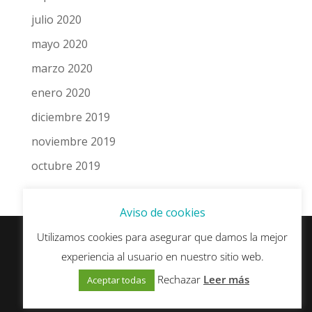
julio 2020
mayo 2020
marzo 2020
enero 2020
diciembre 2019
noviembre 2019
octubre 2019
Aviso de cookies
Utilizamos cookies para asegurar que damos la mejor
experiencia al usuario en nuestro sitio web.
© esSEO.es - Algunos derechos reservados ·
Política de Privacidad y Protección de Datos
·
Rechazar
Leer más
Aceptar todas
Política de Cookies